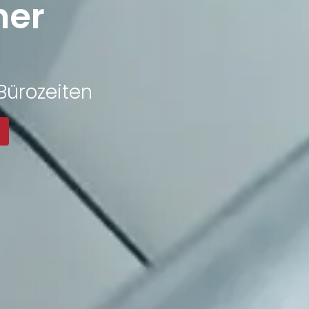
ner
Bürozeiten
!